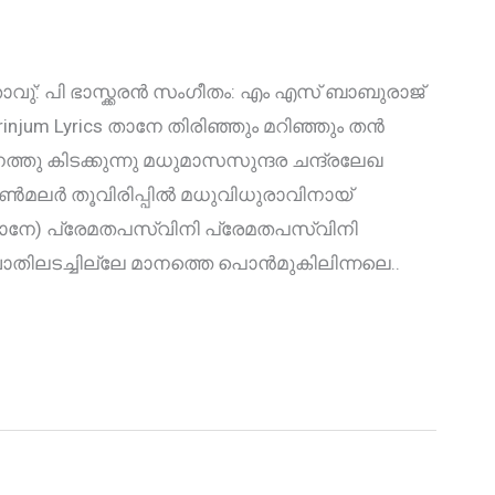
്: പി ഭാസ്ക്കരൻ സംഗീതം: എം എസ് ബാബുരാജ്
njum Lyrics താനേ തിരിഞ്ഞും മറിഞ്ഞും തൻ
്തു കിടക്കുന്നു മധുമാസസുന്ദര ചന്ദ്രലേഖ
 വെണ്‍മലർ തൂവിരിപ്പിൽ മധുവിധുരാവിനായ്
 (താനേ) പ്രേമതപസ്വിനി പ്രേമതപസ്വിനി
ലടച്ചില്ലേ മാനത്തെ പൊന്‍‌മുകിലിന്നലെ..