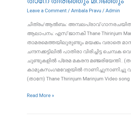
താനേ തിരിഞ്ഞും മറിഞ്ഞും
തിരിഞ്ഞും
Leave a Comment
/
Ambala Pravu
/
Admin
മറിഞ്ഞും
ചിത്രം/ആൽബം: അമ്പലപ്രാവ് ഗാനരചയിതാവു
ആലാപനം: എസ് ജാനകി Thane Thirinjum Mari
താമരമെത്തയിലുരുണ്ടും മയക്കം വരാതെ മാനത
ചന്ദനക്കട്ടിലിൽ പാതിരാ വിരിച്ചിട്ട ചെമ്പക
ചുണ്ടുകളിൽ പ്രേമ മകരന്ദ മഞ്ജരിയേന്തി..
കാമുകസംഗമവേളയിൽ നാണിച്ചുനാണിച്ചു വാതി
(താനേ) Thane Thirinjum Marinjum Video song
Read More »