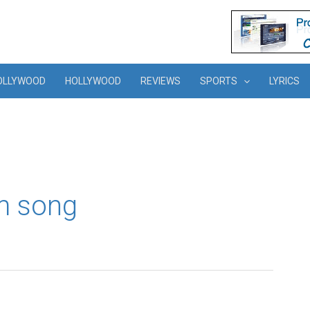
OLLYWOOD
HOLLYWOOD
REVIEWS
SPORTS
LYRICS
m song