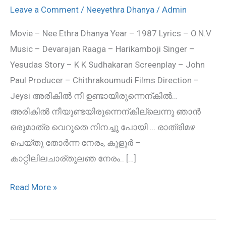
–
Leave a Comment
/
Neeyethra Dhanya
/
Admin
Neeyethra
Movie – Nee Ethra Dhanya Year – 1987 Lyrics – O.N.V
Dhanya
Music – Devarajan Raaga – Harikamboji Singer –
movie
Yesudas Story – K K Sudhakaran Screenplay – John
song
Paul Producer – Chithrakoumudi Films Direction –
lyric
Jeysi അരികില്‍ നീ ഉണ്ടായിരുന്നെന്കില്‍…
അരികില്‍ നീയുണ്ടയിരുന്നെന്കില്ലെന്നു ഞാന്‍
ഒരുമാത്ര വെറുതെ നിനച്ചു പോയീ … രാത്രിമഴ
പെയ്തു തോര്‍ന്ന നേരം, കുളുര്‍ –
കാറ്റിലിലചാര്തുലഞ നേരം.. […]
Read More »