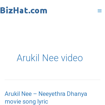
Skip
to
content
Arukil Nee video
Arukil Nee – Neeyethra Dhanya
Arukil
movie song lyric
Nee