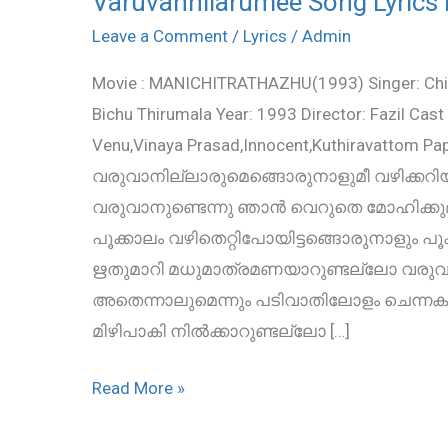
Varuvannilarumee Song Lyrics
Song
Leave a Comment
/
Lyrics
/
Admin
Lyrics
Movie : MANICHITRATHAZHU(1993) Singer: Chith
From
Bichu Thirumala Year: 1993 Director: Fazil Ca
Manichitrathazhu
Venu,Vinaya Prasad,Innocent,Kuthiravattom Pa
വരുവാനില്ലാരുമെങ്ങൊരുനാളുമീ വഴിക്കറി
വരുവാനുണ്ടെന്നു ഞാന്‍ വെറുതെ മോഹിക്ക
പൂക്കാലം വഴിതെറ്റിപോയിട്ടങ്ങൊരുനാളും പ
ഋതുമാറി മധുമാത്രമണയാറുണ്ടല്ലോ വരുവാന
അതെന്നാലുമെന്നും പടിവാതിലോളം ചെന്നകല
മിഴിപാകി നില്‍ക്കാറുണ്ടല്ലോ […]
Read More »