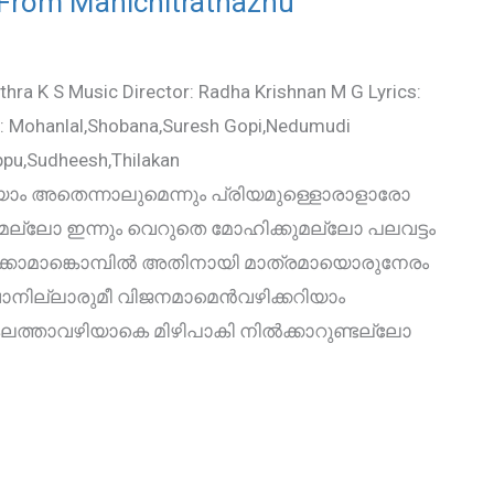
 From Manichitrathazhu
ra K S Music Director: Radha Krishnan M G Lyrics:
st : Mohanlal,Shobana,Suresh Gopi,Nedumudi
ppu,Sudheesh,Thilakan
യാം അതെന്നാലുമെന്നും പ്രിയമുള്ളൊരാളാരോ
ുമല്ലോ ഇന്നും വെറുതെ മോഹിക്കുമല്ലോ പലവട്ടം
ൂക്കാമാങ്കൊമ്പില്‍ അതിനായി മാത്രമായൊരുനേരം
ില്ലാരുമീ വിജനമാമെന്‍വഴിക്കറിയാം
ത്താവഴിയാകെ മിഴിപാകി നില്‍ക്കാറുണ്ടല്ലോ