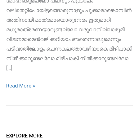
മോഹിക്കുമല്ലോ പലവട്ടം പൂക്കാലം
വഴിതെറ്റിപോയിട്ടങ്ങൊരുനാളും പൂക്കാമാങ്കൊമ്പില്‍
അതിനായി മാത്രമായൊരുനേരം ഋതുമാറി
മധുമാത്രമണയാറുണ്ടല്ലോ വരുവാനില്ലാരുമീ
വിജനമാമെന്‍വഴിക്കറിയാം അതെന്നാലുമെന്നും
പടിവാതിലോളം ചെന്നകലത്താവഴിയാകെ മിഴിപാകി
നില്‍ക്കാറുണ്ടല്ലോ മിഴിപാകി നില്‍ക്കാറുണ്ടല്ലോ
[…]
Read More »
EXPLORE
MORE