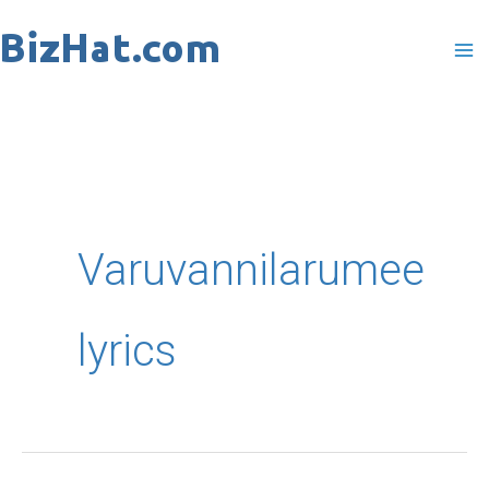
Skip
to
content
Varuvannilarumee
lyrics