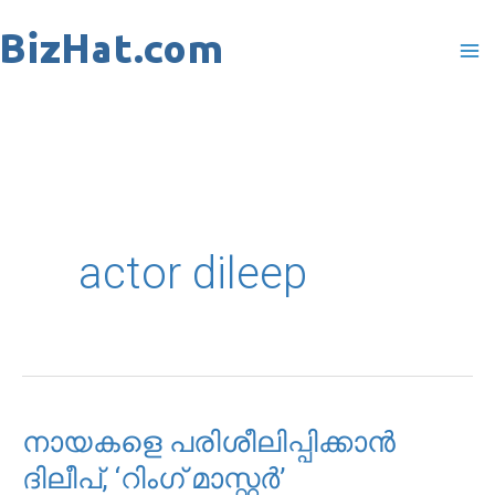
Skip
to
content
actor dileep
നായകളെ പരിശീലിപ്പിക്കാന്‍
നായകളെ
ദിലീപ്, ‘റിംഗ് മാസ്റ്റര്‍’
പരിശീലിപ്പിക്കാന്‍