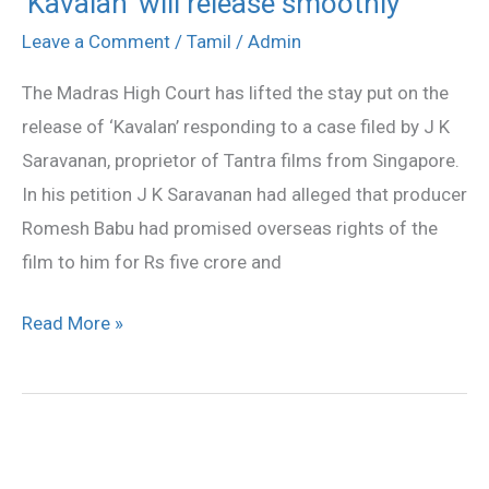
‘Kavalan’ will release smoothly
‘Kavalan’
will
Leave a Comment
/
Tamil
/
Admin
release
The Madras High Court has lifted the stay put on the
smoothly
release of ‘Kavalan’ responding to a case filed by J K
Saravanan, proprietor of Tantra films from Singapore.
In his petition J K Saravanan had alleged that producer
Romesh Babu had promised overseas rights of the
film to him for Rs five crore and
Read More »